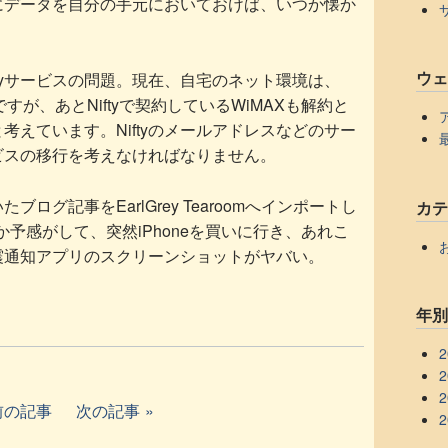
にデータを自分の手元においておけば、いつか懐か
ウ
tyサービスの問題。現在、自宅のネット環境は、
のですが、あとNiftyで契約しているWiMAXも解約と
と考えています。Niftyのメールアドレスなどのサー
ビスの移行を考えなければなりません。
ログ記事をEarlGrey Tearoomへインポートし
カ
にか予感がして、突然iPhoneを買いに行き、あれこ
震通知アプリのスクリーンショットがヤバい。
年
2
2
2
前の記事
次の記事
2